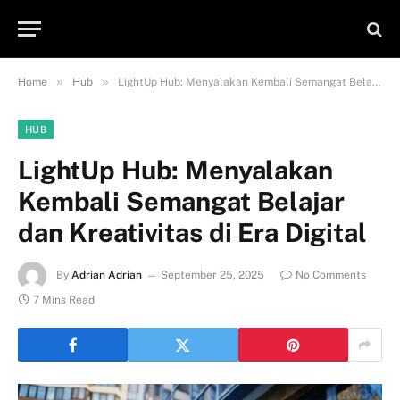
»
»
Home
Hub
LightUp Hub: Menyalakan Kembali Semangat Belajar dan Kreativitas di Era Digital
HUB
LightUp Hub: Menyalakan
Kembali Semangat Belajar
dan Kreativitas di Era Digital
By
Adrian Adrian
September 25, 2025
No Comments
7 Mins Read